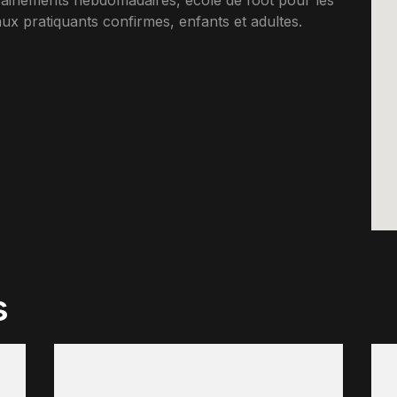
rainements hebdomadaires, ecole de foot pour les
x pratiquants confirmes, enfants et adultes.
s