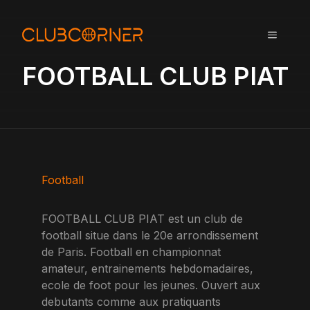
A
l
MENU
l
e
FOOTBALL CLUB PIAT
r
a
u
c
o
n
t
Football
e
n
FOOTBALL CLUB PIAT est un club de
u
football situe dans le 20e arrondissement
de Paris. Football en championnat
amateur, entrainements hebdomadaires,
ecole de foot pour les jeunes. Ouvert aux
debutants comme aux pratiquants