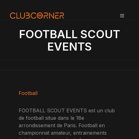
A
l
MENU
l
e
FOOTBALL SCOUT
r
a
EVENTS
u
c
o
n
t
e
n
Football
u
FOOTBALL SCOUT EVENTS est un club
de football situe dans le 18e
arrondissement de Paris. Football en
championnat amateur, entrainements