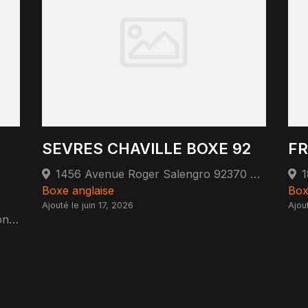
SEVRES CHAVILLE BOXE 92
FR
1456 Avenue Roger Salengro 92370 Chaville
Boxe anglaise
Box
Ajouté le juin 17, 2026
Ajou
90 Rue du Lieutenant Colonel de Montbrison 92500 Rueil-Malmaison