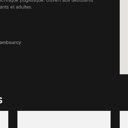
echnique pugilistique. Ouvert aux debutants
nts et adultes.
hambourcy
s