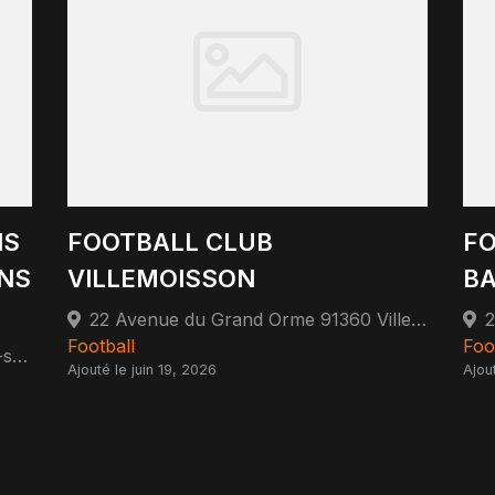
NS
FOOTBALL CLUB
FO
ANS
VILLEMOISSON
B
22 Avenue du Grand Orme 91360 Villemoisson-sur-Orge
Football
Foo
7 Rue Michel Ange 94380 Bonneuil-sur-Marne
Ajouté le juin 19, 2026
Ajou