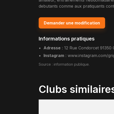
amateur, entrainements hebdomadaires,
debutants comme aux pratiquants confi
Demander une modification
Informations pratiques
Adresse
:
12 Rue Condorcet 91350 
Instagram
:
www.instagram.com/gri
Source :
information publique
.
Clubs similaire