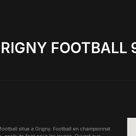
RIGNY FOOTBALL 
otball situe a Grigny. Football en championnat