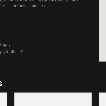
 ecole de foot pour les jeunes. Ouvert aux
rmes, enfants et adultes.
Grigny
gnyfootball91
s