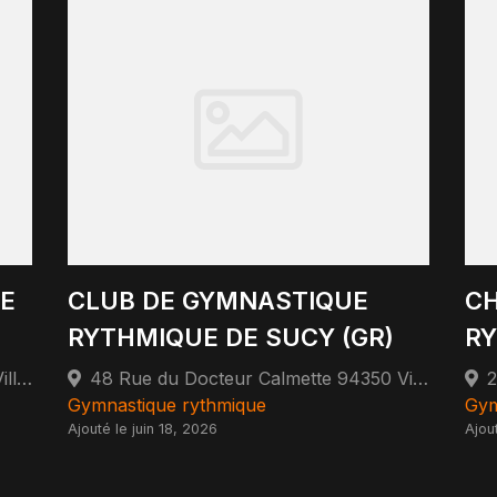
E
CLUB DE GYMNASTIQUE
CH
RYTHMIQUE DE SUCY (GR)
RY
8 Avenue Sacco et Vanzetti 93420 Villepinte
48 Rue du Docteur Calmette 94350 Villiers-sur-Marne
2
Gymnastique rythmique
Gym
Ajouté le juin 18, 2026
Ajou