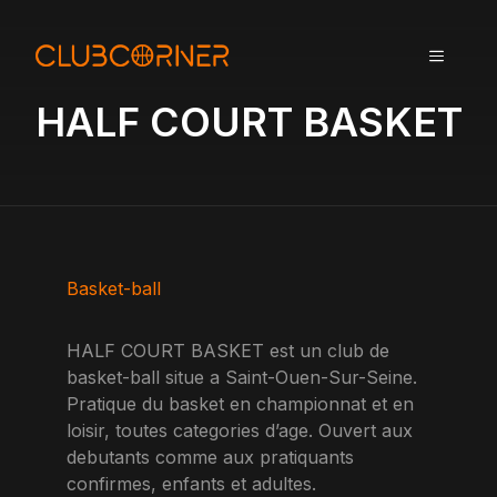
A
l
MENU
l
e
HALF COURT BASKET
r
a
u
c
o
n
t
Basket-ball
e
n
HALF COURT BASKET est un club de
u
basket-ball situe a Saint-Ouen-Sur-Seine.
Pratique du basket en championnat et en
loisir, toutes categories d’age. Ouvert aux
debutants comme aux pratiquants
confirmes, enfants et adultes.