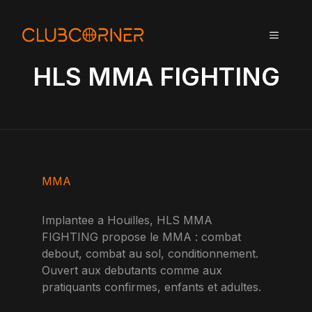
A
l
MENU
l
e
HLS MMA FIGHTING
r
a
u
c
o
n
t
MMA
e
n
Implantee a Houilles, HLS MMA
u
FIGHTING propose le MMA : combat
debout, combat au sol, conditionnement.
Ouvert aux debutants comme aux
pratiquants confirmes, enfants et adultes.