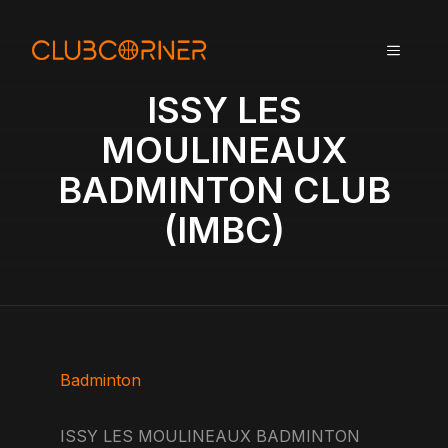
A
l
MENU
l
e
ISSY LES
r
a
MOULINEAUX
u
BADMINTON CLUB
c
o
(IMBC)
n
t
e
n
u
Badminton
ISSY LES MOULINEAUX BADMINTON