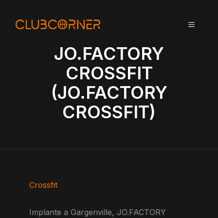
A
l
MENU
l
e
JO.FACTORY
r
a
CROSSFIT
u
(JO.FACTORY
c
o
CROSSFIT)
n
t
e
n
u
Crossfit
Implante a Gargenville, JO.FACTORY