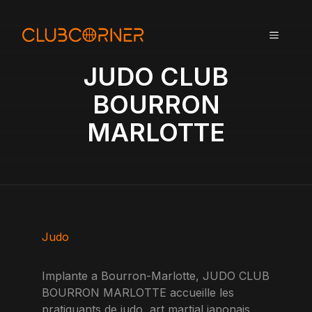
A
l
MENU
l
e
JUDO CLUB
r
a
BOURRON
u
MARLOTTE
c
o
n
t
e
n
u
Judo
Implante a Bourron-Marlotte, JUDO CLUB
BOURRON MARLOTTE accueille les
pratiquants de judo, art martial japonais