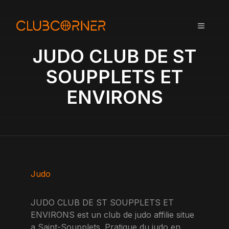
A
l
MENU
l
e
JUDO CLUB DE ST
r
a
SOUPPLETS ET
u
ENVIRONS
c
o
n
t
e
n
u
Judo
JUDO CLUB DE ST SOUPPLETS ET
ENVIRONS est un club de judo affilie situe
a Saint-Soupplets. Pratique du judo en