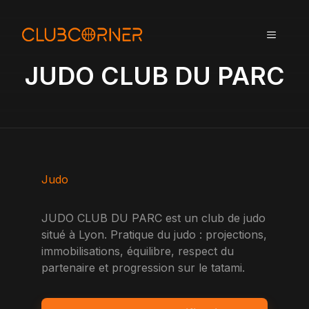
A
l
MENU
l
e
JUDO CLUB DU PARC
r
a
u
c
o
n
t
Judo
e
n
JUDO CLUB DU PARC est un club de judo
u
situé à Lyon. Pratique du judo : projections,
immobilisations, équilibre, respect du
partenaire et progression sur le tatami.