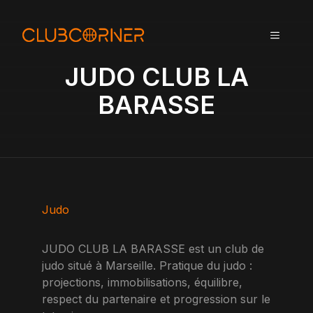
A
l
MENU
l
e
JUDO CLUB LA
r
a
BARASSE
u
c
o
n
t
e
n
Judo
u
JUDO CLUB LA BARASSE est un club de
judo situé à Marseille. Pratique du judo :
projections, immobilisations, équilibre,
respect du partenaire et progression sur le