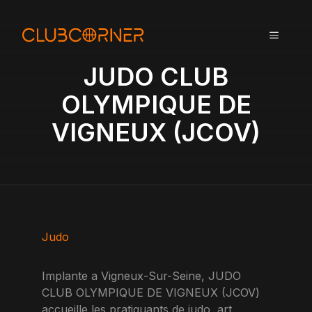
A
l
MENU
l
e
JUDO CLUB
r
a
OLYMPIQUE DE
u
VIGNEUX (JCOV)
c
o
n
t
e
n
u
Judo
Implante a Vigneux-Sur-Seine, JUDO
CLUB OLYMPIQUE DE VIGNEUX (JCOV)
accueille les pratiquants de judo, art