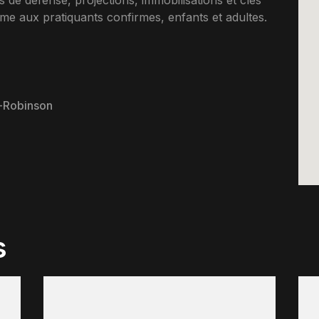
 de defense, projections, immobilisations et cles
me aux pratiquants confirmes, enfants et adultes.
s-Robinson
s