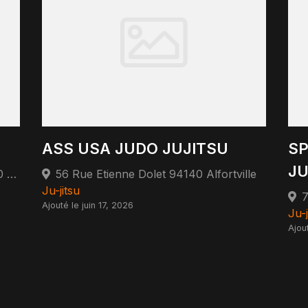
ASS USA JUDO JUJITSU
SP
JU
446 Avenue Morane Saulnier 78530 Buc
56 Rue Etienne Dolet 94140 Alfortville
Ju-jitsu
Ajouté le juin 17, 2026
Ju-j
Ajou