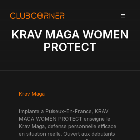
A
l
MENU
l
e
KRAV MAGA WOMEN
r
a
PROTECT
u
c
o
n
t
e
n
Krav Maga
u
Implante a Puiseux-En-France, KRAV
MAGA WOMEN PROTECT enseigne le
Krav Maga, defense personnelle efficace
en situation reelle. Ouvert aux debutants