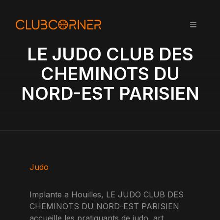
A
l
MENU
l
e
LE JUDO CLUB DES
r
a
CHEMINOTS DU
u
NORD-EST PARISIEN
c
o
n
t
e
n
u
Judo
Implante a Houilles, LE JUDO CLUB DES
CHEMINOTS DU NORD-EST PARISIEN
accueille les pratiquants de judo, art