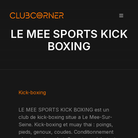
A
l
MENU
l
e
LE MEE SPORTS KICK
r
a
BOXING
u
c
o
n
t
e
n
Kick-boxing
u
LE MEE SPORTS KICK BOXING est un
club de kick-boxing situe a Le Mee-Sur-
Seine. Kick-boxing et muay thai : poings,
pieds, genoux, coudes. Conditionnement