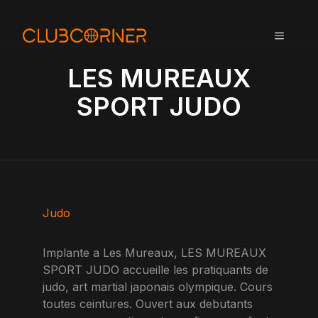
A
l
MENU
l
e
LES MUREAUX
r
a
SPORT JUDO
u
c
o
n
t
e
n
Judo
u
Implante a Les Mureaux, LES MUREAUX
SPORT JUDO accueille les pratiquants de
judo, art martial japonais olympique. Cours
toutes ceintures. Ouvert aux debutants