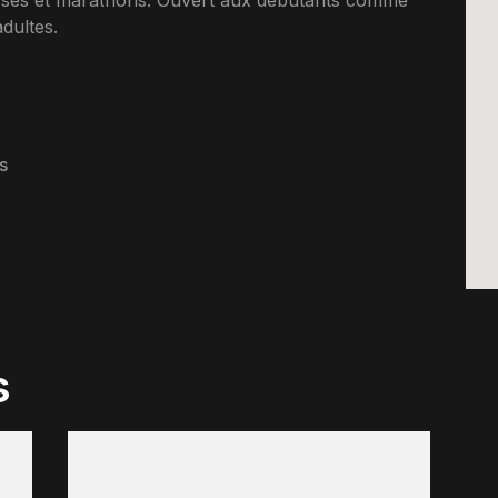
courses et marathons. Ouvert aux debutants comme
dultes.
s
s