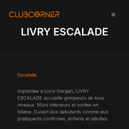
A
l
MENU
l
e
LIVRY ESCALADE
r
a
u
c
o
n
t
Escalade
e
n
Implantee a Livry-Gargan, LIVRY
u
ESCALADE accueille grimpeurs de tous
niveaux. Murs interieurs et sorties en
falaise. Ouvert aux debutants comme aux
pratiquants confirmes, enfants et adultes.