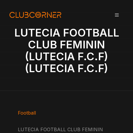
A
l
MENU
l
e
LUTECIA FOOTBALL
r
a
CLUB FEMININ
u
(LUTECIA F.C.F)
c
o
(LUTECIA F.C.F)
n
t
e
n
u
Football
LUTECIA FOOTBALL CLUB FEMININ