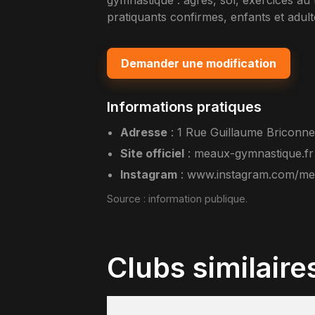
gymnastique : agres, sol, exercices a
pratiquants confirmes, enfants et adult
Demander une modification
Informations pratiques
Adresse
:
1 Rue Guillaume Briconn
Site officiel
:
meaux-gymnastique.fr
Instagram
:
www.instagram.com/me
Source :
information publique
.
Clubs similaire