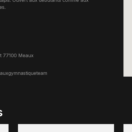
u tapis. Ouvert aux debutants comme aux
es.
et 77100 Meaux
auxgymnastiqueteam
s