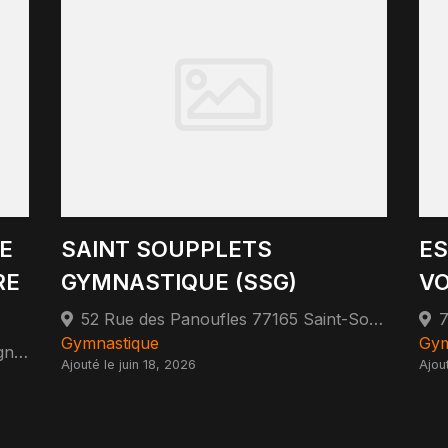
E
SAINT SOUPPLETS
ES
RE
GYMNASTIQUE (SSG)
VO
52 Rue des Panoufles 77165 Saint-Soupplets
7
Gymnastique
Gym
2 Place de l'Hotel de Ville 77400 Lagny-sur-Marne
Ajouté le juin 18, 2026
Ajou