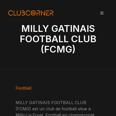
A
l
MENU
l
e
MILLY GATINAIS
r
a
FOOTBALL CLUB
u
(FCMG)
c
o
n
t
e
n
u
Football
MILLY GATINAIS FOOTBALL CLUB
(FCMG) est un club de football situe a
Milly-La-Foret. Football en championnat