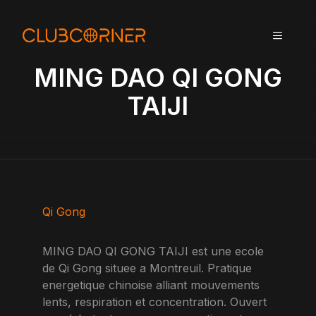
A
l
MENU
l
e
MING DAO QI GONG
r
a
TAIJI
u
c
o
n
t
e
n
Qi Gong
u
MING DAO QI GONG TAIJI est une ecole
de Qi Gong situee a Montreuil. Pratique
energetique chinoise alliant mouvements
lents, respiration et concentration. Ouvert