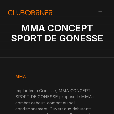
A
l
MENU
l
e
MMA CONCEPT
r
a
SPORT DE GONESSE
u
c
o
n
t
e
n
MMA
u
Implantee a Gonesse, MMA CONCEPT
SPORT DE GONESSE propose le MMA :
combat debout, combat au sol,
conditionnement. Ouvert aux debutants