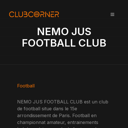
A
l
MENU
l
e
NEMO JUS
r
a
FOOTBALL CLUB
u
c
o
n
t
e
n
Football
u
NEMO JUS FOOTBALL CLUB est un club
de football situe dans le 15e
arrondissement de Paris. Football en
championnat amateur, entrainements