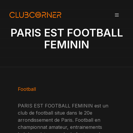
A
l
MENU
l
e
PARIS EST FOOTBALL
r
a
FEMININ
u
c
o
n
t
e
n
Football
u
PARIS EST FOOTBALL FEMININ est un
club de football situe dans le 20e
arrondissement de Paris. Football en
championnat amateur, entrainements