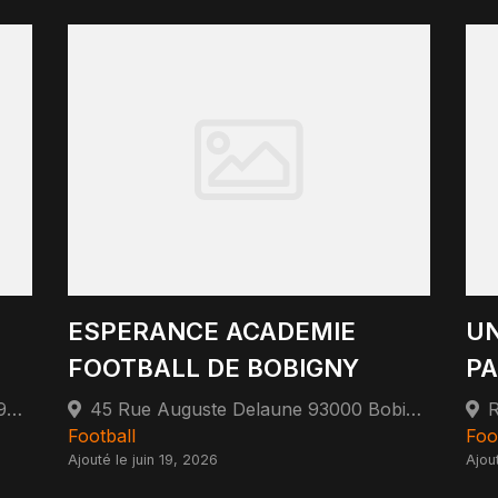
ESPERANCE ACADEMIE
UN
FOOTBALL DE BOBIGNY
PA
25bis Avenue du Général de Gaulle 94700 Maisons-Alfort
45 Rue Auguste Delaune 93000 Bobigny
Football
Foo
Ajouté le juin 19, 2026
Ajou