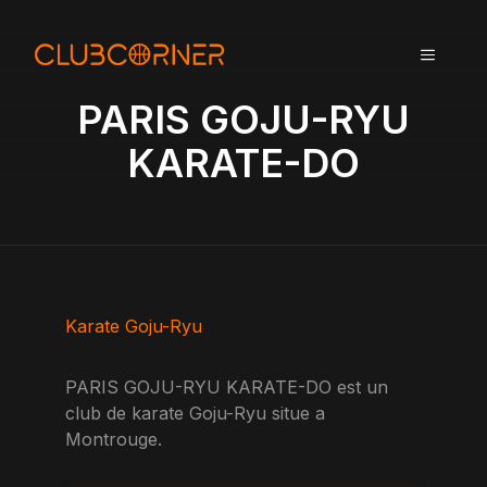
A
l
MENU
l
e
PARIS GOJU-RYU
r
a
KARATE-DO
u
c
o
n
t
e
n
Karate Goju-Ryu
u
PARIS GOJU-RYU KARATE-DO est un
club de karate Goju-Ryu situe a
Montrouge.