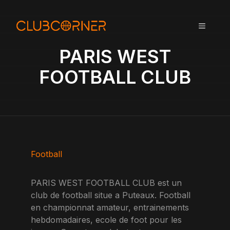
A
l
MENU
l
e
PARIS WEST
r
a
FOOTBALL CLUB
u
c
o
n
t
e
n
Football
u
PARIS WEST FOOTBALL CLUB est un
club de football situe a Puteaux. Football
en championnat amateur, entrainements
hebdomadaires, ecole de foot pour les