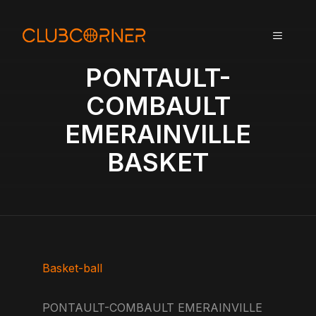
A
l
MENU
l
e
PONTAULT-
r
a
COMBAULT
u
EMERAINVILLE
c
o
BASKET
n
t
e
n
u
Basket-ball
PONTAULT-COMBAULT EMERAINVILLE