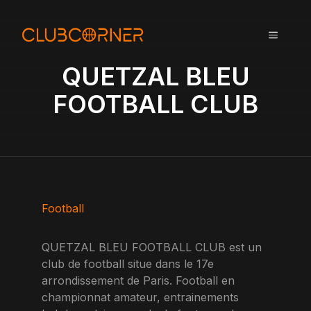
A
l
MENU
l
e
QUETZAL BLEU
r
a
FOOTBALL CLUB
u
c
o
n
t
e
n
Football
u
QUETZAL BLEU FOOTBALL CLUB est un
club de football situe dans le 17e
arrondissement de Paris. Football en
championnat amateur, entrainements