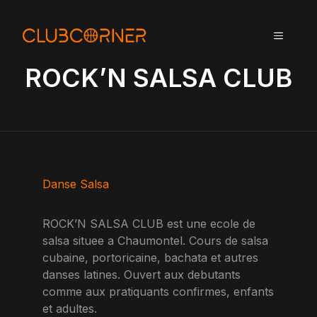
A
l
MENU
l
e
ROCK’N SALSA CLUB
r
a
u
c
o
n
t
Danse Salsa
e
n
ROCK’N SALSA CLUB est une ecole de
u
salsa situee a Chaumontel. Cours de salsa
cubaine, portoricaine, bachata et autres
danses latines. Ouvert aux debutants
comme aux pratiquants confirmes, enfants
et adultes.