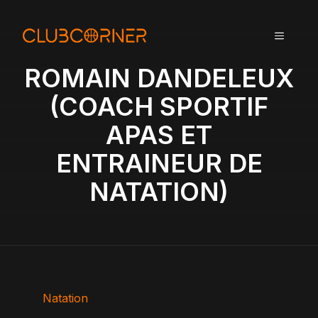
A
l
MENU
l
e
ROMAIN DANDELEUX
r
a
(COACH SPORTIF
u
APAS ET
c
o
ENTRAINEUR DE
n
t
NATATION)
e
n
u
Natation