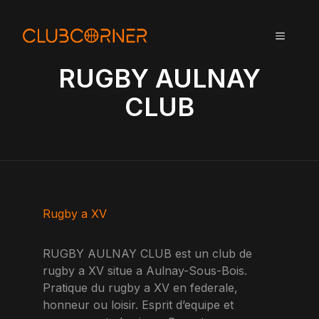
A
l
MENU
l
e
RUGBY AULNAY
r
a
CLUB
u
c
o
n
t
e
n
Rugby a XV
u
RUGBY AULNAY CLUB est un club de
rugby a XV situe a Aulnay-Sous-Bois.
Pratique du rugby a XV en federale,
honneur ou loisir. Esprit d’equipe et