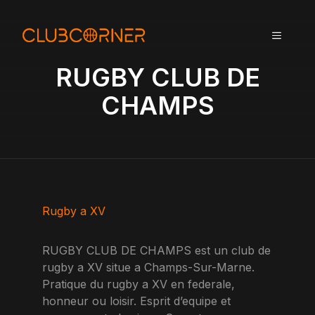
A
l
MENU
l
e
RUGBY CLUB DE
r
a
CHAMPS
u
c
o
n
t
e
n
Rugby a XV
u
RUGBY CLUB DE CHAMPS est un club de
rugby a XV situe a Champs-Sur-Marne.
Pratique du rugby a XV en federale,
honneur ou loisir. Esprit d’equipe et