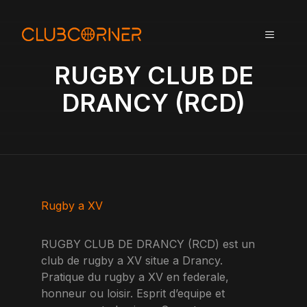
A
l
MENU
l
e
RUGBY CLUB DE
r
a
DRANCY (RCD)
u
c
o
n
t
e
n
Rugby a XV
u
RUGBY CLUB DE DRANCY (RCD) est un
club de rugby a XV situe a Drancy.
Pratique du rugby a XV en federale,
honneur ou loisir. Esprit d’equipe et