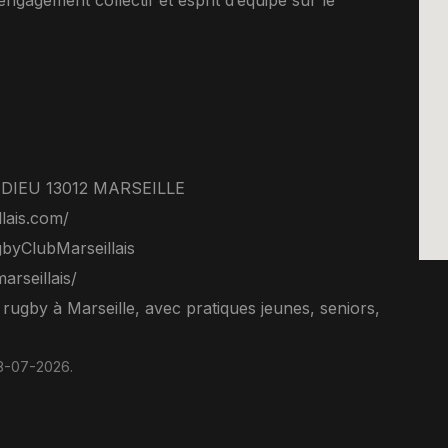
ngagement collectif et esprit d’équipe sur le
IEU 13012 MARSEILLE
lais.com/
yClubMarseillais
rseillais/
 rugby à Marseille, avec pratiques jeunes, seniors,
08-07-2026.