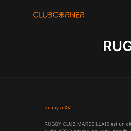
Aller
au
contenu
RUG
Rugby a XV
RUGBY CLUB MARSEILLAIS est un club d