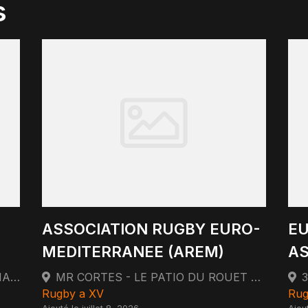
s
ASSOCIATION RUGBY EURO-
EU
MEDITERRANEE (AREM)
AS
81 TRAVERSE DES ECOLES 13011 MARSEILLE
MR CORTES - LE PATIO DU ROUET 75 BOULEVARD RABATAU 13008 MARSEILLE
Rugby a XV
Rug