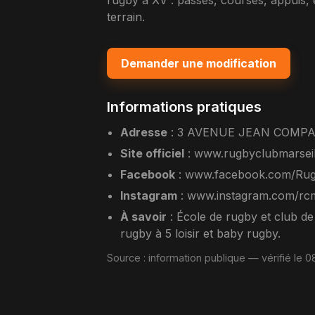
rugby à XV : passes, courses, appuis, e
terrain.
Demander une modification
Informations pratiques
Adresse
:
3 AVENUE JEAN COMPAD
Site officiel
:
www.rugbyclubmarseil
Facebook
:
www.facebook.com/Rugb
Instagram
:
www.instagram.com/rcma
À savoir
: École de rugby et club de
rugby à 5 loisir et baby rugby.
Source :
information publique
— vérifié le 