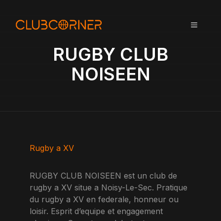
A
l
MENU
l
e
RUGBY CLUB
r
a
NOISEEN
u
c
o
n
t
e
n
Rugby a XV
u
RUGBY CLUB NOISEEN est un club de
rugby a XV situe a Noisy-Le-Sec. Pratique
du rugby a XV en federale, honneur ou
loisir. Esprit d’equipe et engagement