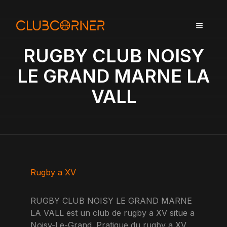
A
l
MENU
l
e
RUGBY CLUB NOISY
r
a
LE GRAND MARNE LA
u
VALL
c
o
n
t
e
n
u
Rugby a XV
RUGBY CLUB NOISY LE GRAND MARNE
LA VALL est un club de rugby a XV situe a
Noisy-Le-Grand. Pratique du rugby a XV