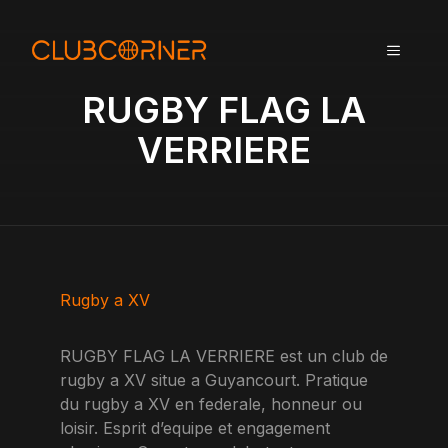
A
l
MENU
l
e
RUGBY FLAG LA
r
a
VERRIERE
u
c
o
n
t
e
n
Rugby a XV
u
RUGBY FLAG LA VERRIERE est un club de
rugby a XV situe a Guyancourt. Pratique
du rugby a XV en federale, honneur ou
loisir. Esprit d’equipe et engagement