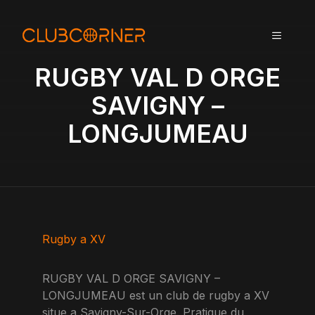
A
l
MENU
l
e
RUGBY VAL D ORGE
r
a
SAVIGNY –
u
LONGJUMEAU
c
o
n
t
e
n
u
Rugby a XV
RUGBY VAL D ORGE SAVIGNY –
LONGJUMEAU est un club de rugby a XV
situe a Savigny-Sur-Orge. Pratique du