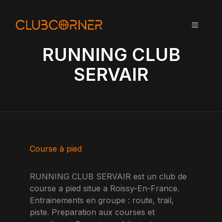
A
l
MENU
l
e
RUNNING CLUB
r
a
SERVAIR
u
c
o
n
t
e
n
Course à pied
u
RUNNING CLUB SERVAIR est un club de
course a pied situe a Roissy-En-France.
Entrainements en groupe : route, trail,
piste. Preparation aux courses et