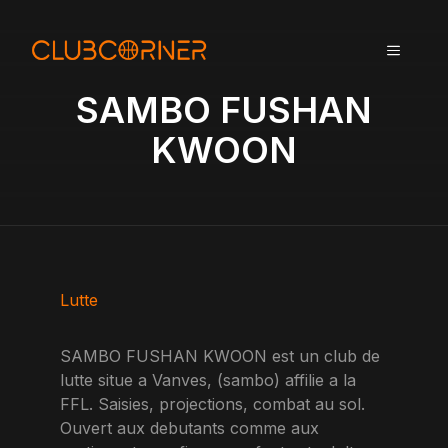
A
l
MENU
l
e
SAMBO FUSHAN
r
a
KWOON
u
c
o
n
t
e
n
Lutte
u
SAMBO FUSHAN KWOON est un club de
lutte situe a Vanves, (sambo) affilie a la
FFL. Saisies, projections, combat au sol.
Ouvert aux debutants comme aux