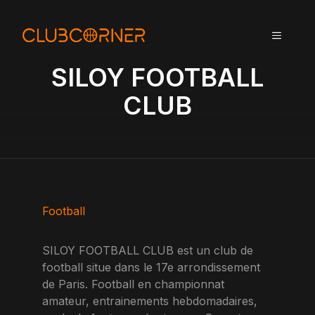
A
l
MENU
l
e
SILOY FOOTBALL
r
a
CLUB
u
c
o
n
t
e
n
Football
u
SILOY FOOTBALL CLUB est un club de
football situe dans le 17e arrondissement
de Paris. Football en championnat
amateur, entrainements hebdomadaires,