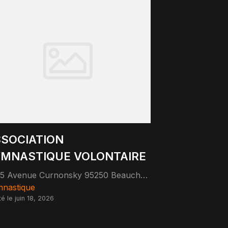
SOCIATION
MNASTIQUE VOLONTAIRE
25 Avenue Curnonsky 95250 Beauchamp
nastique
té le juin 18, 2026