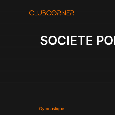
Aller
au
contenu
SOCIETE P
Gymnastique