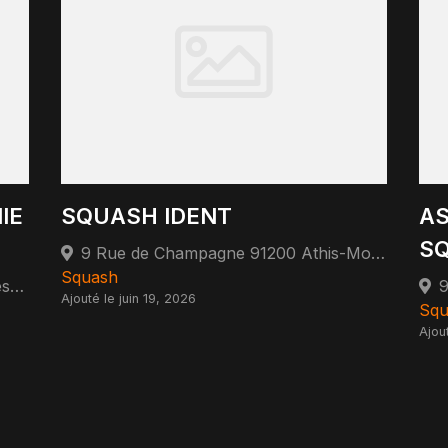
IE
SQUASH IDENT
AS
S
9 Rue de Champagne 91200 Athis-Mons
Squash
2 Rue de Paris 94100 Saint-Maur-des-Fossés
Ajouté le juin 19, 2026
Squ
Ajout