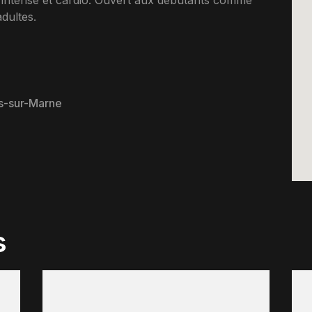
t intense et cardio. Ouvert aux debutants comme
dultes.
s-sur-Marne
s