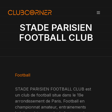
A
l
MENU
l
e
STADE PARISIEN
r
a
FOOTBALL CLUB
u
c
o
n
t
e
n
Football
u
STADE PARISIEN FOOTBALL CLUB est
un club de football situe dans le 19e
arrondissement de Paris. Football en
championnat amateur, entrainements